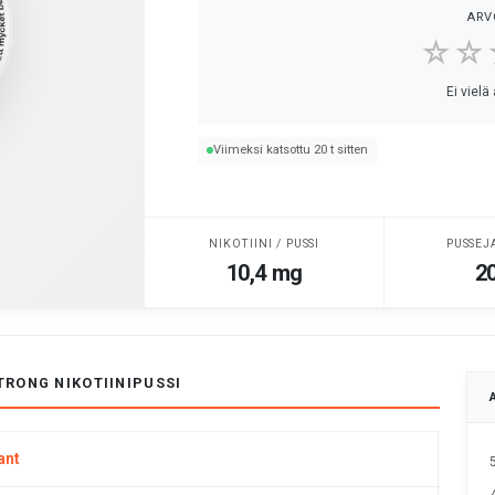
ARV
☆☆
Ei vielä
Viimeksi katsottu 20 t sitten
NIKOTIINI / PUSSI
PUSSEJ
10,4 mg
20
TRONG NIKOTIINIPUSSI
ant