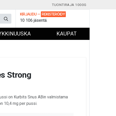
TUONTIRAJA 1000G
KIRJAUDU
—
REKISTERÖIDY
10 106 jäsentä.
YKKINUUSKA
KAUPAT
es Strong
pussi on Kurbits Snus ABin valmistama
 on 10,4 mg per pussi.