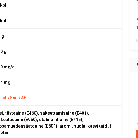
 kpl
 kpl
1
7 g
,0 g
,0 mg/g
,4 mg
rbits Snus AB
si, täyteaine (E460), sakeuttamisaine (E401),
keutusaine (E950), stabilointiaine (E415),
2
ppamuudensäätöaine (E501), aromi, suola, kasvikuidut,
otiini