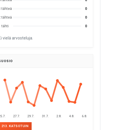
4 tähteä
0
3 tähteä
0
2 tähteä
0
 tähti
0
Ei vielä arvosteluja.
SUOSIO
5.7.
27.7.
29.7.
31.7.
2.8.
4.8.
6.8.
213. KATSOTUIN