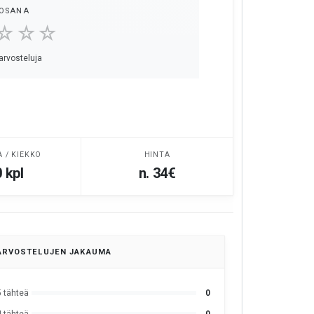
OSANA
☆☆☆
 arvosteluja
A / KIEKKO
HINTA
 kpl
n. 34€
ARVOSTELUJEN JAKAUMA
5 tähteä
0