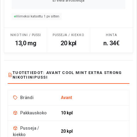
Ei vielä arvosteluja
Viimeksi katsottu 1 pv sitten
NIKOTIINI / PUSSI
PUSSEJA / KIEKKO
HINTA
13,0 mg
20 kpl
n. 34€
TUOTETIEDOT: AVANT COOL MINT EXTRA STRONG
NIKOTIINIPUSSI
Brändi
Avant
Pakkauskoko
10 kpl
Pusseja /
20 kpl
kiekko