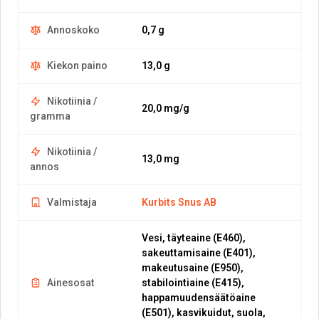
Annoskoko
0,7 g
Kiekon paino
13,0 g
Nikotiinia /
20,0 mg/g
gramma
Nikotiinia /
13,0 mg
annos
Valmistaja
Kurbits Snus AB
Vesi, täyteaine (E460),
sakeuttamisaine (E401),
makeutusaine (E950),
Ainesosat
stabilointiaine (E415),
happamuudensäätöaine
(E501), kasvikuidut, suola,