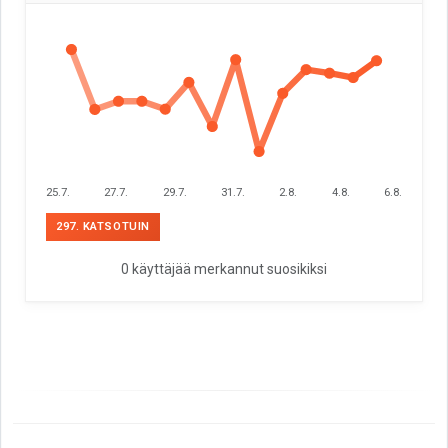
25.7.
27.7.
29.7.
31.7.
2.8.
4.8.
6.8.
297. KATSOTUIN
0 käyttäjää merkannut suosikiksi