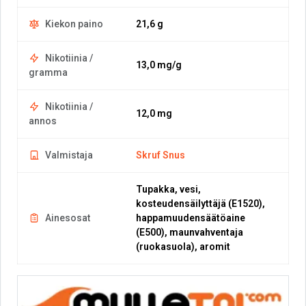
Kiekon paino
21,6 g
Nikotiinia /
13,0 mg/g
gramma
Nikotiinia /
12,0 mg
annos
Valmistaja
Skruf Snus
Tupakka, vesi,
kosteudensäilyttäjä (E1520),
Ainesosat
happamuudensäätöaine
(E500), maunvahventaja
(ruokasuola), aromit