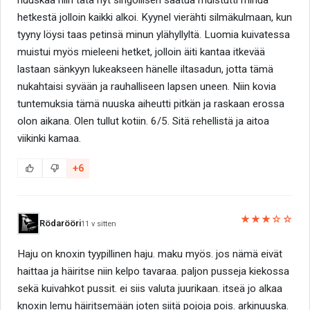
hetkestä jolloin kaikki alkoi. Kyynel vierähti silmäkulmaan, kun
tyyny löysi taas petinsä minun ylähyllyltä. Luomia kuivatessa
muistui myös mieleeni hetket, jolloin äiti kantaa itkevää
lastaan sänkyyn lukeakseen hänelle iltasadun, jotta tämä
nukahtaisi syvään ja rauhalliseen lapsen uneen. Niin kovia
tuntemuksia tämä nuuska aiheutti pitkän ja raskaan erossa
olon aikana. Olen tullut kotiin. 6/5. Sitä rehellistä ja aitoa
viikinki kamaa.
+6
★★★☆☆
Rödarööri
11 v sitten
Haju on knoxin tyypillinen haju. maku myös. jos nämä eivät
haittaa ja häiritse niin kelpo tavaraa. paljon pusseja kiekossa
sekä kuivahkot pussit. ei siis valuta juurikaan. itseä jo alkaa
knoxin lemu häiritsemään joten siitä pojoja pois. arkinuuska.