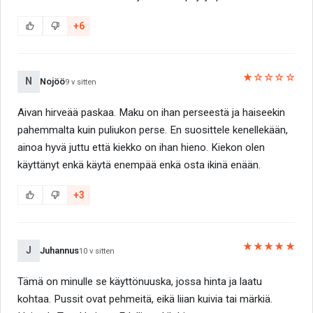
+6
★☆☆☆☆
N
Nojöö
9 v sitten
Aivan hirveää paskaa. Maku on ihan perseestä ja haiseekin
pahemmalta kuin puliukon perse. En suosittele kenellekään,
ainoa hyvä juttu että kiekko on ihan hieno. Kiekon olen
käyttänyt enkä käytä enempää enkä osta ikinä enään.
+3
★★★★★
J
Juhannus
10 v sitten
Tämä on minulle se käyttönuuska, jossa hinta ja laatu
kohtaa. Pussit ovat pehmeitä, eikä liian kuivia tai märkiä.