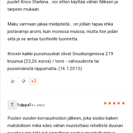
puolet Knox Starkina... voi sitten käyttää vähän fiiliksen ja
tarpeen mukaan.
Maku varmaan jakaa mielipiteitä... on jollain tapaa ehkä
pistävämpi aromi, kuin monissa muissa, mutta itse pidän
siitä ja se antaa tuotteelle luonnetta.
Knoxin kaikki pussinuuskat olivat Snuskungenissa 219
kruunua (23,26 euroa) / torni - vahvuudesta tai
pussinväristä riippumatta. (16.1.2015)
+7
★★★★★
T
TulppaT
4 v sitten
Puolen vuoden korvaushoidon jälkeen, joka sisälsi kaiken
mahdollisen mikä edes vähän muistuttaisi rehellistä duunari
nuuskaa niin tätä nyt singollisen saatua muistutti minua