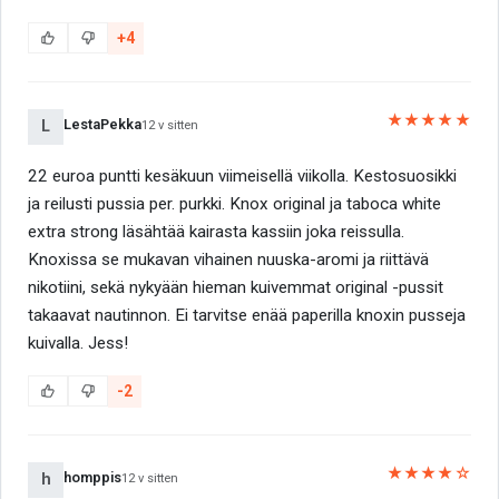
+4
★★★★★
LestaPekka
L
12 v sitten
22 euroa puntti kesäkuun viimeisellä viikolla. Kestosuosikki
ja reilusti pussia per. purkki. Knox original ja taboca white
extra strong läsähtää kairasta kassiin joka reissulla.
Knoxissa se mukavan vihainen nuuska-aromi ja riittävä
nikotiini, sekä nykyään hieman kuivemmat original -pussit
takaavat nautinnon. Ei tarvitse enää paperilla knoxin pusseja
kuivalla. Jess!
-2
★★★★☆
homppis
h
12 v sitten