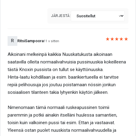
JÄRJESTÄ:
★★★★★
R
RitsiSampoora
11 v sitten
Aikoinani melkeinpä kaikkia Nuuskatukusta aikoinaan
saatavilla olleita normaalivahvuisia pussinuuskia kokeilleena
tästä Knoxin pussista on tullut se käyttönuuska.
Hinta-laatu kohdillaan ja esim. baarikiertueella ei tarvitse
repiä pelihousuja jos joutuu poistamaan nössin jonkun
sosiaalisen tilanteen takia lyhyenkin käytön jälkeen.
Nimenomaan tämä normaali ruskeapussinen toimii
paremmin ja potkii ainakin itselläni huulessa samantien,
toisin kuin valkoinen pussi tai esim. Ettan ja vastaavat.
Yleensä ostan puolet nuuskista normaalivahvuudella ja