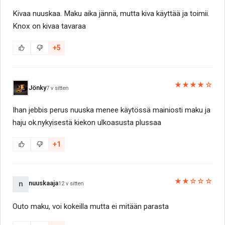
Kivaa nuuskaa. Maku aika jännä, mutta kiva käyttää ja toimii.
Knox on kivaa tavaraa
+5
★★★★☆
Jönky
7 v sitten
Ihan jebbis perus nuuska menee käytössä mainiosti maku ja
haju ok.nykyisestä kiekon ulkoasusta plussaa
+1
★★☆☆☆
nuuskaaja
n
12 v sitten
Outo maku, voi kokeilla mutta ei mitään parasta