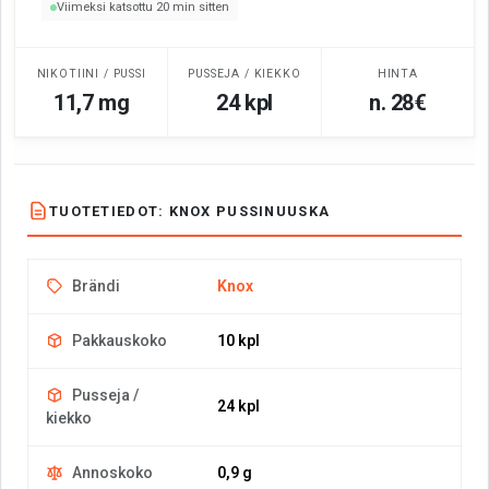
Viimeksi katsottu 20 min sitten
NIKOTIINI / PUSSI
PUSSEJA / KIEKKO
HINTA
11,7 mg
24 kpl
n. 28€
TUOTETIEDOT: KNOX PUSSINUUSKA
Brändi
Knox
Pakkauskoko
10 kpl
Pusseja /
24 kpl
kiekko
Annoskoko
0,9 g