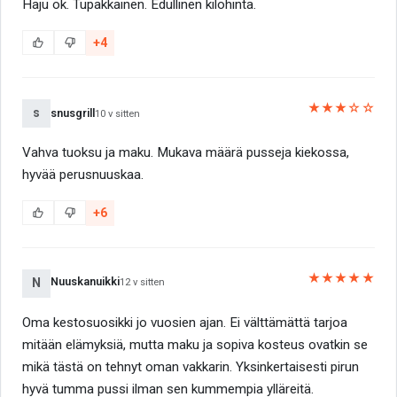
Haju ok. Tupakkainen. Edullinen kilohinta.
+4
★★★☆☆
s
snusgrill
10 v sitten
Vahva tuoksu ja maku. Mukava määrä pusseja kiekossa,
hyvää perusnuuskaa.
+6
★★★★★
Nuuskanuikki
N
12 v sitten
Oma kestosuosikki jo vuosien ajan. Ei välttämättä tarjoa
mitään elämyksiä, mutta maku ja sopiva kosteus ovatkin se
mikä tästä on tehnyt oman vakkarin. Yksinkertaisesti pirun
hyvä tumma pussi ilman sen kummempia ylläreitä.