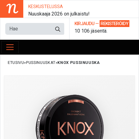
N
KESKUSTELUSSA
Nuuskaaja 2026 on julkaistu!
KIRJAUDU
—
REKISTERÖIDY
10 106 jäsentä.
ETUSIVU
PUSSINUUSKAT
KNOX PUSSINUUSKA