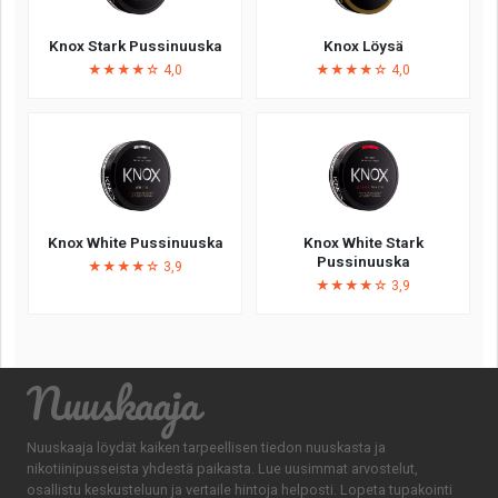
Knox Stark Pussinuuska
Knox Löysä
★★★★☆ 4,0
★★★★☆ 4,0
Knox White Pussinuuska
Knox White Stark
Pussinuuska
★★★★☆ 3,9
★★★★☆ 3,9
Nuuskaaja
Nuuskaaja löydät kaiken tarpeellisen tiedon nuuskasta ja
nikotiinipusseista yhdestä paikasta. Lue uusimmat arvostelut,
osallistu keskusteluun ja vertaile hintoja helposti. Lopeta tupakointi