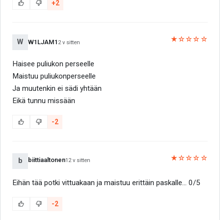
+2
★☆☆☆☆
W
W1LJAM1
2 v sitten
Haisee puliukon perseelle
Maistuu puliukonperseelle
Ja muutenkin ei sädi yhtään
Eikä tunnu missään
-2
★☆☆☆☆
biittiaaltonen
b
12 v sitten
Eihän tää potki vittuakaan ja maistuu erittäin paskalle... 0/5
-2