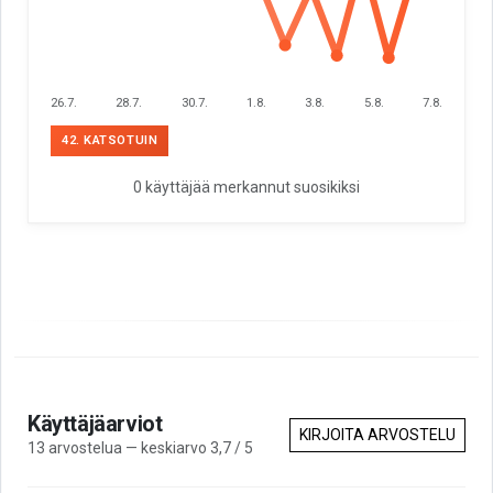
26.7.
28.7.
30.7.
1.8.
3.8.
5.8.
7.8.
42. KATSOTUIN
0 käyttäjää merkannut suosikiksi
Käyttäjäarviot
KIRJOITA ARVOSTELU
13 arvostelua — keskiarvo 3,7 / 5