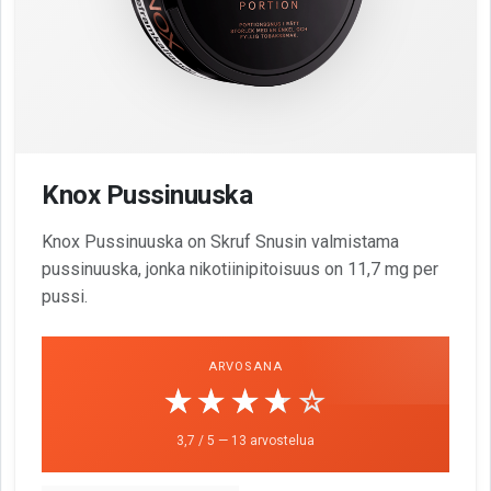
Knox Pussinuuska
Knox Pussinuuska on Skruf Snusin valmistama
pussinuuska, jonka nikotiinipitoisuus on 11,7 mg per
pussi.
ARVOSANA
☆☆☆☆☆
★★★★★
3,7 / 5 — 13 arvostelua